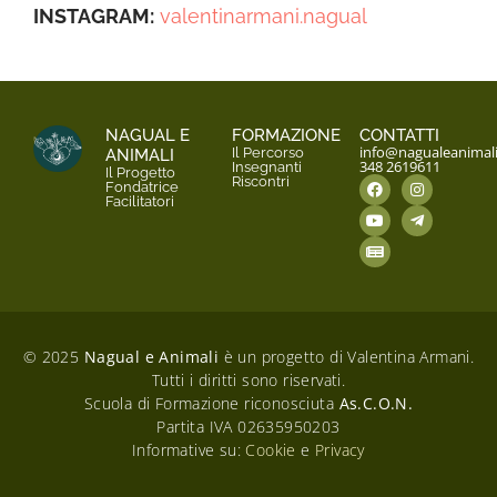
INSTAGRAM:
valentinarmani.nagual
NAGUAL E
FORMAZIONE
CONTATTI
info@nagualeanimal
Il Percorso
ANIMALI
348 2619611
Insegnanti
Il Progetto
Riscontri
Fondatrice
Facilitatori
© 2025
Nagual e Animali
è un progetto di Valentina Armani.
Tutti i diritti sono riservati.
Scuola di Formazione riconosciuta
As.C.O.N.
Partita IVA 02635950203
Informative su:
Cookie
e
Privacy