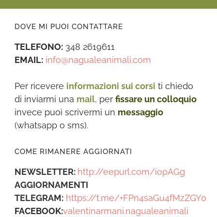
DOVE MI PUOI CONTATTARE
TELEFONO:
348 2619611
EMAIL:
info@nagualeanimali.com
Per ricevere
informazioni sui corsi
ti chiedo
di inviarmi una
mail
, per
fissare un colloquio
invece puoi scrivermi un
messaggio
(whatsapp o sms).
COME RIMANERE AGGIORNATI
NEWSLETTER:
http://eepurl.com/iopAGg
AGGIORNAMENTI
TELEGRAM:
https://t.me/+FPn4saGu4fMzZGY0
FACEBOOK:
valentinarmani.nagualeanimali